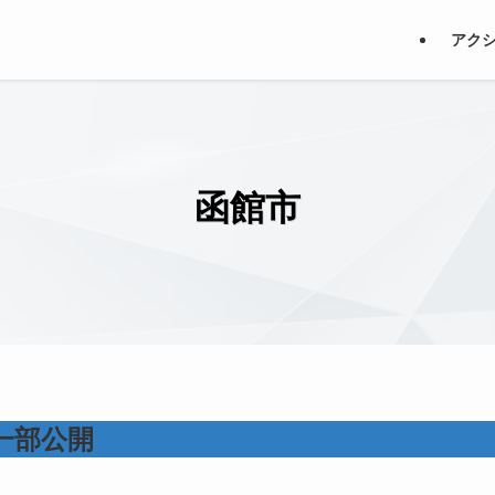
アク
函館市
一部公開