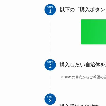
STEP
以下の「購入ボタン」
STEP
購入したい自治体を
noteの目次からご希望
STEP