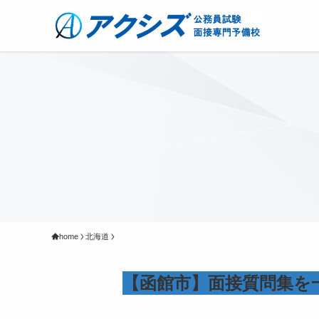
home
北海道
【函館市】面接質問集を